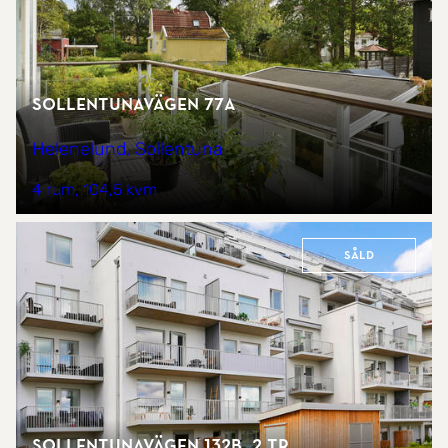
Sollentunavägen 77A
Helenelund, Sollentuna
4 rum
104,5 kvm
Såld
Sollentunavägen 132B, 2 tr