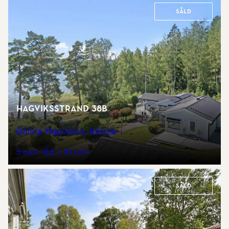
Såld
Hagviksstrand 38B
Bålsta Hagviken, Bålsta
5 rum
155 + 10 kvm
Såld