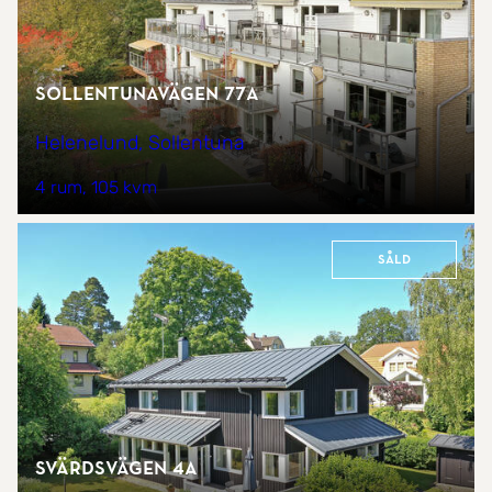
Sollentunavägen 77A
Helenelund, Sollentuna
4 rum
105 kvm
Såld
Svärdsvägen 4A