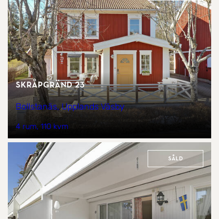
Skråpgränd 23
Bollstanäs, Upplands Väsby
4 rum
110 kvm
Såld