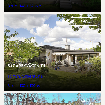
8 rum
146 + 57 kvm
Såld
Bagarbyvägen 11H
Töjnan, Sollentuna
8 rum
130 + 130 kvm
Såld