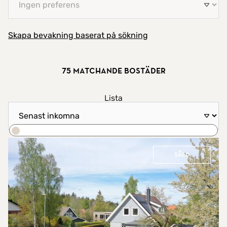
Skapa bevakning baserat på sökning
75 matchande bostäder
Visa resultat som
Lista
Sortera efter
Karta
Sök
Såld