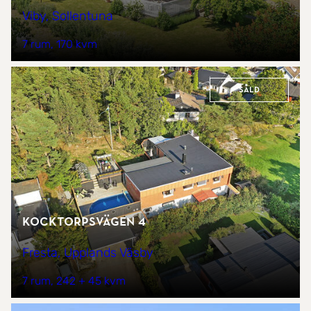
Viby, Sollentuna
7 rum
170 kvm
Såld
Kocktorpsvägen 4
Fresta, Upplands Väsby
7 rum
242 + 45 kvm