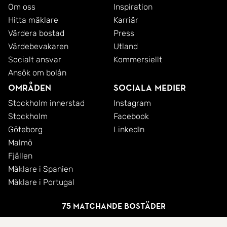
Om oss
Inspiration
Hitta mäklare
Karriär
Värdera bostad
Press
Värdebevakaren
Utland
Socialt ansvar
Kommersiellt
Ansök om bolån
Områden
Sociala medier
Stockholm innerstad
Instagram
Stockholm
Facebook
Göteborg
LinkedIn
Malmö
Fjällen
Mäklare i Spanien
Mäklare i Portugal
75 matchande bostäder
© 2026 SkandiaMäklarna AB
Integritetspolicy
Cookies