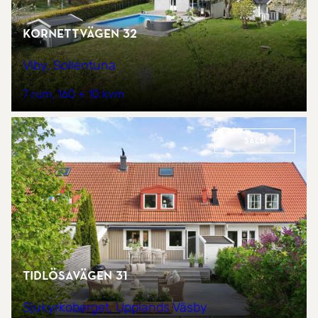
Kornettvägen 32
Viby, Sollentuna
7 rum
160 + 10 kvm
Såld
Tidlösavägen 31
Sjukyrkoberget, Upplands Väsby