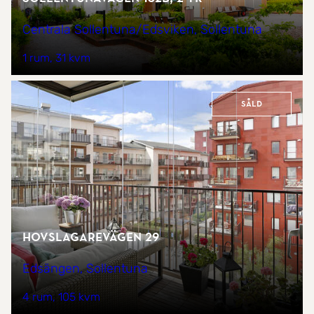
Centrala Sollentuna/Edsviken, Sollentuna
1 rum
31 kvm
Såld
Hovslagarevägen 29
Edsängen, Sollentuna
4 rum
105 kvm