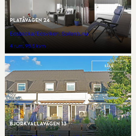
Platåvägen 24
Edsbacka/Edsviken, Sollentuna
4 rum
98,5 kvm
Såld
Björkvallavägen 13