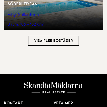
Söderled 14A
Viby, Sollentuna
8 rum
186 + 152 kvm
Visa fler bostäder
Kontakt
Veta mer