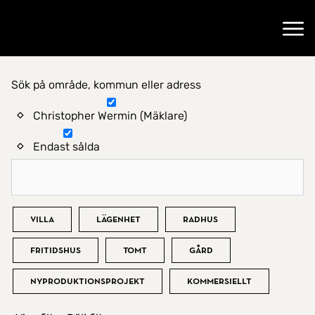
Gå till startsidan
Öppn
Sök på område, kommun eller adress
Hitta hem
Christopher Wermin (Mäklare)
Endast sålda
Bostadstyp
Villa
Lägenhet
Radhus
Fritidshus
Tomt
Gård
Nyproduktionsprojekt
Kommersiellt