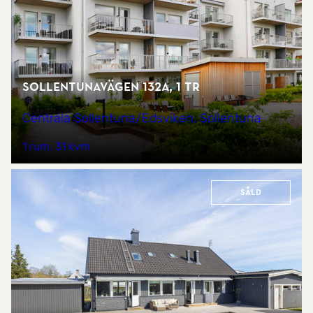
Sollentunavägen 132A, 1 tr
Centrala Sollentuna/Edsviken, Sollentuna
1 rum
31 kvm
Såld