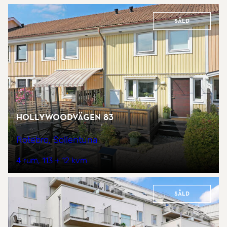
Såld
Hollywoodvägen 83
Rotebro, Sollentuna
4 rum
113 + 12 kvm
Såld