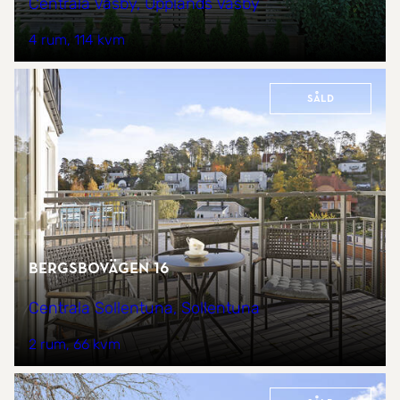
Centrala Väsby, Upplands Väsby
4 rum
114 kvm
Såld
Bergsbovägen 16
Centrala Sollentuna, Sollentuna
2 rum
66 kvm