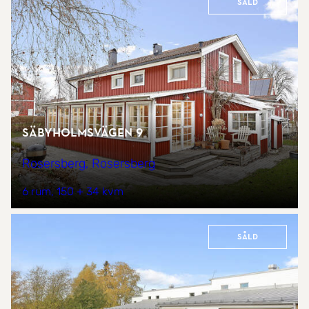
Såld
Säbyholmsvägen 9
Rosersberg, Rosersberg
6 rum
150 + 34 kvm
Såld