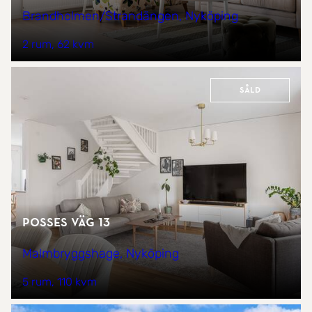
Brandholmen/Strandängen, Nyköping
2 rum
62 kvm
Såld
Posses väg 13
Malmbryggshage, Nyköping
5 rum
110 kvm