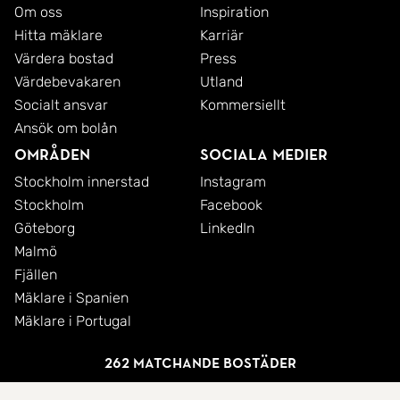
Om oss
Inspiration
Hitta mäklare
Karriär
Värdera bostad
Press
Värdebevakaren
Utland
Socialt ansvar
Kommersiellt
Ansök om bolån
Områden
Sociala medier
Stockholm innerstad
Instagram
Stockholm
Facebook
Göteborg
LinkedIn
Malmö
Fjällen
Mäklare i Spanien
Mäklare i Portugal
262 matchande bostäder
© 2026 SkandiaMäklarna AB
Integritetspolicy
Cookies