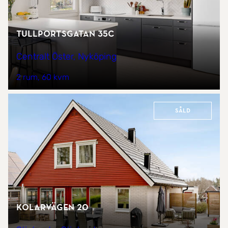
Tullportsgatan 35C
Centralt Öster, Nyköping
2 rum
60 kvm
Såld
Kolarvägen 20