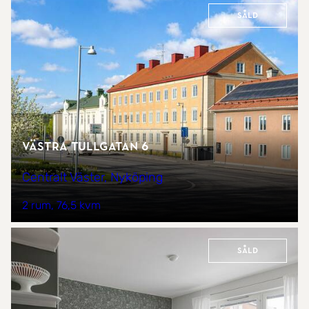
Såld
Västra Tullgatan 6
Centralt Väster, Nyköping
2 rum
76,5 kvm
Såld