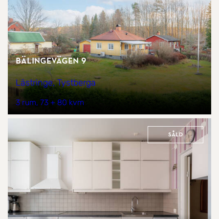
Bälingevägen 9
Lästringe, Tystberga
3 rum
73 + 80 kvm
Såld