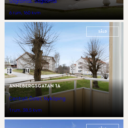
Stigtomta, Stigtomta
6 rum
160 kvm
Såld
Annebergsgatan 1A
Centralt Öster, Nyköping
1 rum
38,5 kvm