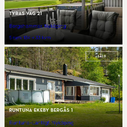
Tyras väg 21
Bergshammar, Nyköping
5 rum
134 + 33 kvm
Såld
Runtuna Ekeby Bergås 1
Runtuna-Lantligt, Nyköping