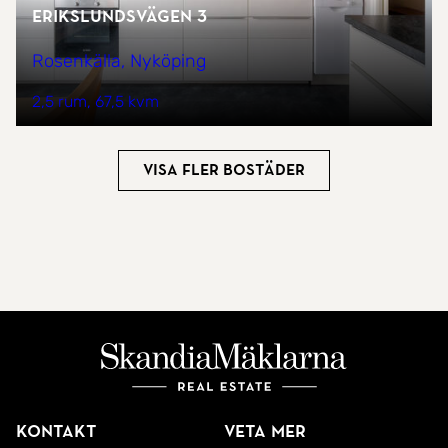
Erikslundsvägen 3
Rosenkälla, Nyköping
2,5 rum
67,5 kvm
Visa fler bostäder
Kontakt
Veta mer