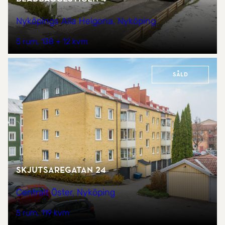
Nyköpings Alla Helgona, Nyköping
5 rum
138 + 12 kvm
Såld
Skjutsaregatan 24
Centralt Öster, Nyköping
5 rum
119 kvm