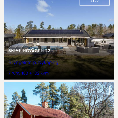
Såld
Skivlingvägen 22
Bryngelstorp, Nyköping
7 rum
108 + 102 kvm
Såld