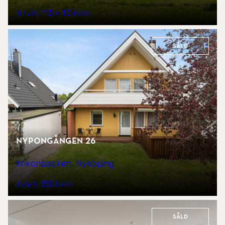
4 rum
113 + 43 kvm
Såld
Nypongången 26
Krikonbacken, Nyköping
6 rum
130 kvm
Såld