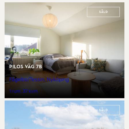
Såld
Pilos väg 7B
Fågelbo/Tessin, Nyköping
1 rum
37 kvm
Såld