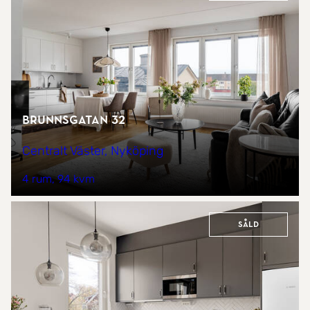
Brunnsgatan 32
Centralt Väster, Nyköping
4 rum
94 kvm
Såld