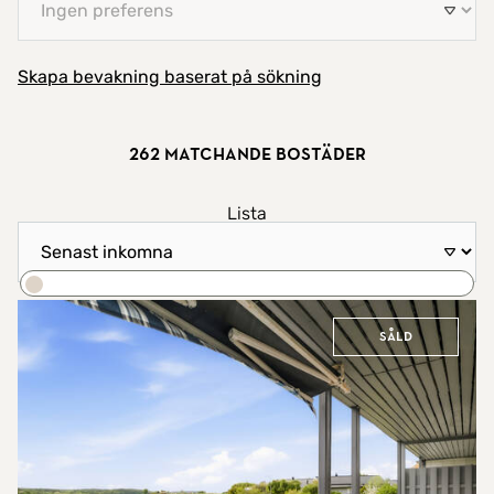
Skapa bevakning baserat på sökning
262 matchande bostäder
Visa resultat som
Lista
Sortera efter
Karta
Sök
Såld