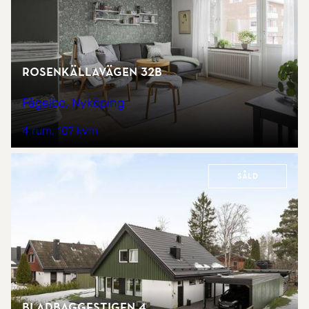
Rosenkällavägen 32B
Fågelbo, Nyköping
4 rum
107 kvm
Såld
Bladbaggestigen 4