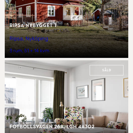
Ripsa Nybygget 1
Ripsa, Nyköping
3 rum
51 + 14 kvm
Såld
Fotbollsvägen 26A, lgh 4A302