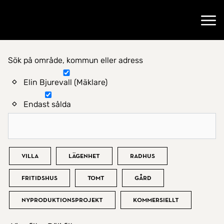
Gå till startsidan
Öppn
Sök på område, kommun eller adress
Hitta hem
Elin Bjurevall (Mäklare)
Endast sålda
Bostadstyp
Villa
Lägenhet
Radhus
Fritidshus
Tomt
Gård
Nyproduktionsprojekt
Kommersiellt