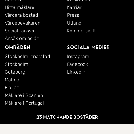
Hitta mäklare
Karriär
Värdera bostad
Press
Värdebevakaren
Utland
Socialt ansvar
Kommersiellt
Ansök om bolån
Områden
Sociala medier
Stockholm innerstad
Instagram
Stockholm
Facebook
Göteborg
LinkedIn
Malmö
Fjällen
Mäklare i Spanien
Mäklare i Portugal
23 matchande bostäder
© 2026 SkandiaMäklarna AB
Integritetspolicy
Cookies