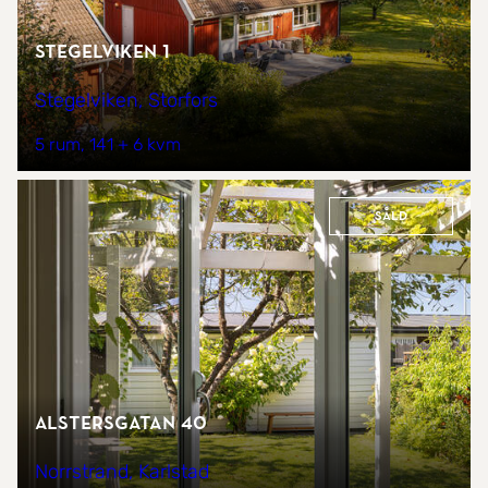
Stegelviken 1
Stegelviken, Storfors
5 rum
141 + 6 kvm
Såld
Alstersgatan 40
Norrstrand, Karlstad