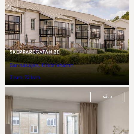
Skepparegatan 2E
Sannakajen, Kristinehamn
3 rum
72 kvm
Såld