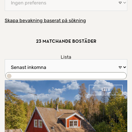
Skapa bevakning baserat på sökning
23 matchande bostäder
Visa resultat som
Lista
Sortera efter
Karta
Sök
Såld