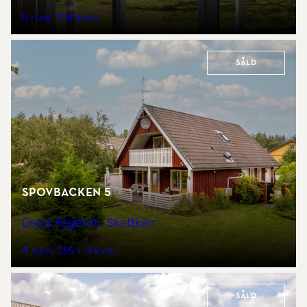
5 rum
104 kvm
Såld
Spovbacken 5
Östra Fågelvik, Skattkärr
4 rum
135 + 3 kvm
Såld