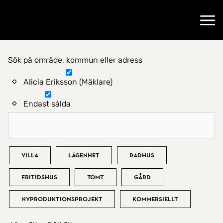
Gå till startsidan
Öppn
Sök på område, kommun eller adress
Hitta hem
Alicia Eriksson (Mäklare)
Endast sålda
Bostadstyp
Villa
Lägenhet
Radhus
Fritidshus
Tomt
Gård
Nyproduktionsprojekt
Kommersiellt