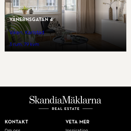
Vänernsgatan 4
Viken, Karlstad
3 rum
79 kvm
Kontakt
Veta mer
Om oss
Inspiration