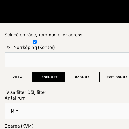
Gå till startsidan
Sök på område, kommun eller adress
Hitta hem
Norrköping (Kontor)
Bostadstyp
Villa
Lägenhet
Radhus
Fritidshus
Visa filter
Dölj filter
Antal rum
Boarea (KVM)