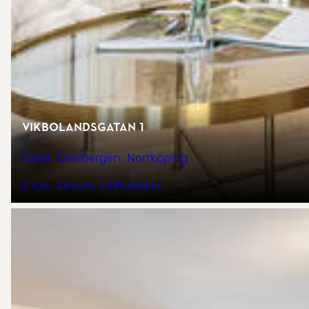
Vikbolandsgatan 1
Öster, Oxelbergen, Norrköping
2 rum
46 kvm
1 495 000 kr