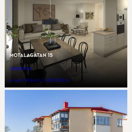
Motalagatan 15
Vadstena
4 rum
99 kvm
2 495 000 kr