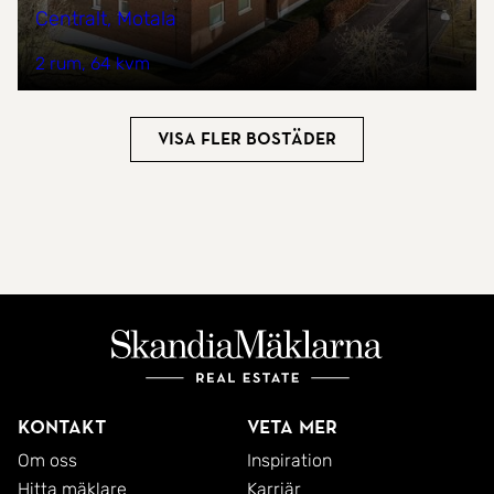
Centralt, Motala
2 rum
64 kvm
Visa fler bostäder
Kontakt
Veta mer
Om oss
Inspiration
Hitta mäklare
Karriär