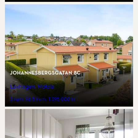
Johannesbergsgatan 8C
Laxhagen, Motala
3 rum
96,5 kvm
1 395 000 kr