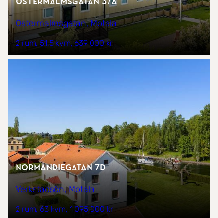
Östermalmsgatan 37A
Östermalmsgatan, Motala
2 rum
51,5 kvm
639 000 kr
Normandiegatan 7D
Verkstadsön, Motala
2 rum
63 kvm
1 095 000 kr