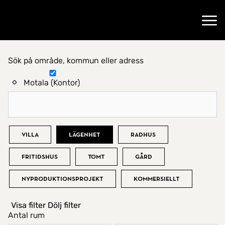
Gå till startsidan
Öppn
Sök på område, kommun eller adress
Hitta hem
Motala (Kontor)
Bostadstyp
Villa
Lägenhet
Radhus
Fritidshus
Tomt
Gård
Nyproduktionsprojekt
Kommersiellt
Visa filter
Dölj filter
Antal rum