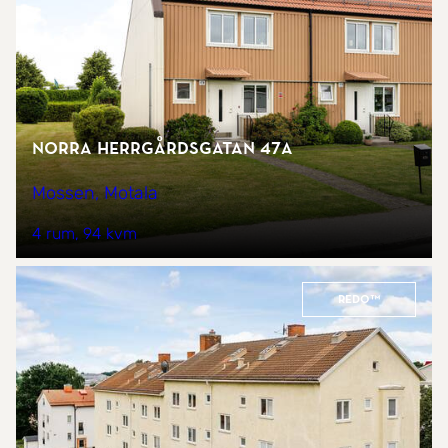
Norra Herrgårdsgatan 47A
Mossen, Motala
4 rum
94 kvm
REDO™