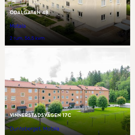
Odalgatan 4B
Motala
2 rum
56,5 kvm
REDO™
Vinnerstadsvägen 17C
Dunteberget, Motala