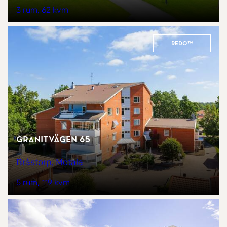
3 rum
62 kvm
REDO™
Granitvägen 65
Bråstorp, Motala
5 rum
119 kvm