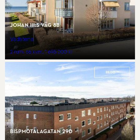
Johan III:s väg 8B
Vadstena
2 rum
65 kvm
1 695 000 kr
REDO™
Bispmotalagatan 29D