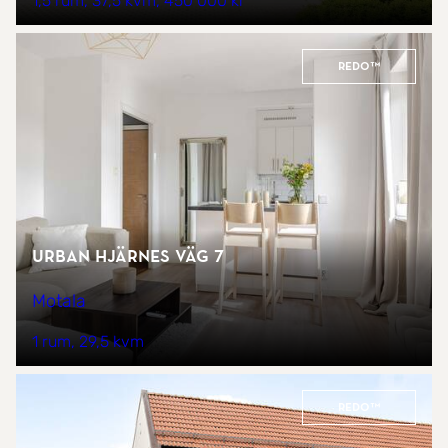
1,5 rum
37,5 kvm
450 000 kr
REDO™
Urban Hjärnes väg 7
Motala
1 rum
29,5 kvm
REDO™