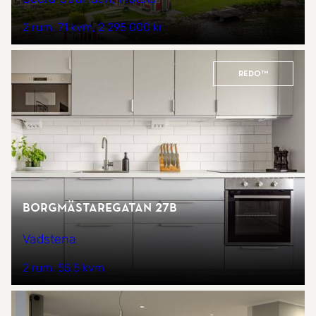
2 rum
71 kvm
2 295 000 kr
REDO™
Borgmästaregatan 27B
Vadstena
2 rum
55,5 kvm