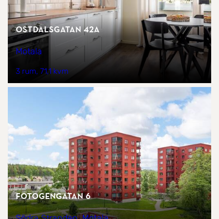
Ostdalsgatan 42A
Motala
3 rum
71,1 kvm
Fotogengatan 6
Södra Stranden, Motala