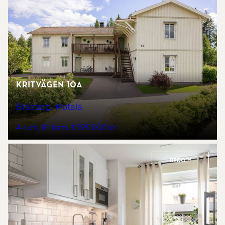
Kritvägen 10A
Bråstorp, Motala
4 rum
81 kvm
1 595 000 kr
REDO™