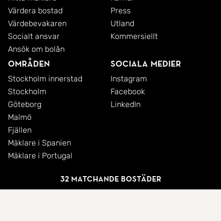
Värdera bostad
Press
Värdebevakaren
Utland
Socialt ansvar
Kommersiellt
Ansök om bolån
Områden
Sociala medier
Stockholm innerstad
Instagram
Stockholm
Facebook
Göteborg
LinkedIn
Malmö
Fjällen
Mäklare i Spanien
Mäklare i Portugal
32 matchande bostäder
© 2026 SkandiaMäklarna AB
Integritetspolicy
Cookies
Användarvillkor