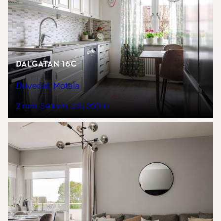
Dalgatan 16C
Duvedal, Motala
2 rum
54 kvm
675 000 kr