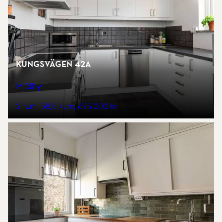
Kungsvägen 42A
Mjölby
2 rum
58,5 kvm
695 000 kr