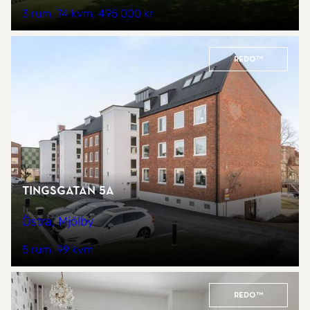
3 rum
74 kvm
495 000 kr
REDO™
Tingsgatan 5A
Östra, Mjölby
5 rum
99 kvm
REDO™