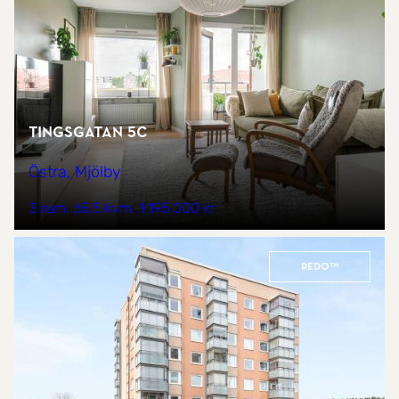
Tingsgatan 5C
Östra, Mjölby
3 rum
65,5 kvm
1 195 000 kr
REDO™