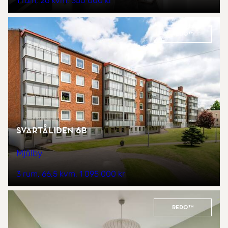
1 rum
26 kvm
350 000 kr
REDO™
Svartåliden 6B
Mjölby
3 rum
66,5 kvm
1 095 000 kr
REDO™