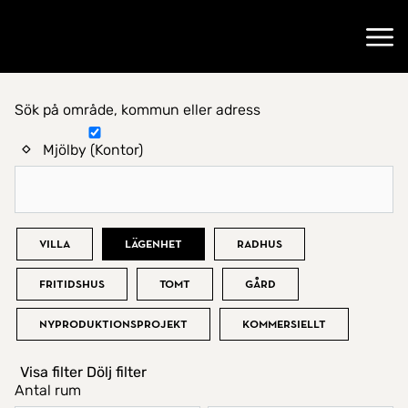
Gå till startsidan
Öppn
Sök på område, kommun eller adress
Hitta hem
Mjölby (Kontor)
Bostadstyp
Villa
Lägenhet
Radhus
Fritidshus
Tomt
Gård
Nyproduktionsprojekt
Kommersiellt
Visa filter
Dölj filter
Antal rum