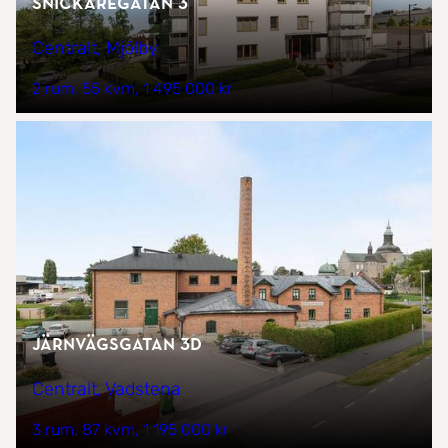
Snickaregatan 3
Centralt, Mjölby
2 rum
55 kvm
1 495 000 kr
Järnvägsgatan 3D
Centralt, Vadstena
3 rum
87 kvm
1 195 000 kr