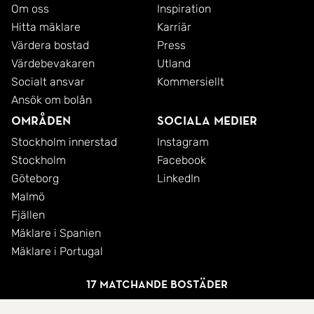
Om oss
Inspiration
Hitta mäklare
Karriär
Värdera bostad
Press
Värdebevakaren
Utland
Socialt ansvar
Kommersiellt
Ansök om bolån
Områden
Sociala medier
Stockholm innerstad
Instagram
Stockholm
Facebook
Göteborg
LinkedIn
Malmö
Fjällen
Mäklare i Spanien
Mäklare i Portugal
17 matchande bostäder
© 2026 SkandiaMäklarna AB
Integritetspolicy
Cookies