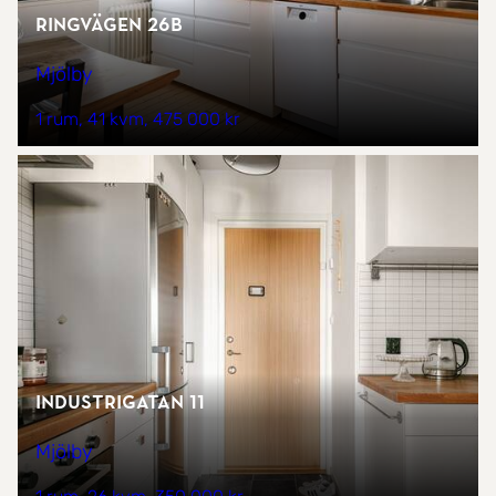
Ringvägen 26B
Mjölby
1 rum
41 kvm
475 000 kr
Industrigatan 11
Mjölby