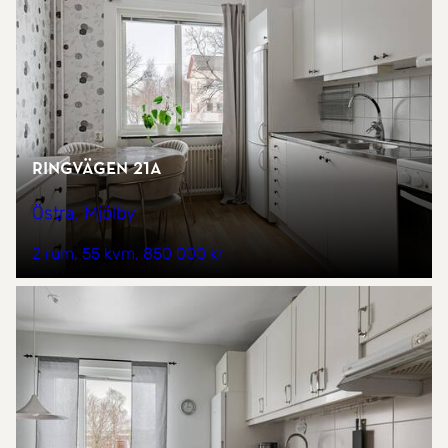
Ringvägen 21A
Östra, Mjölby
2 rum
55 kvm
850 000 kr