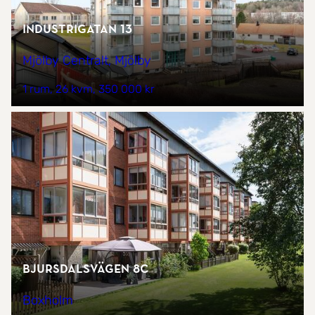
Industrigatan 13
Mjölby Centralt, Mjölby
1 rum
26 kvm
350 000 kr
Bjursdalsvägen 8C
Boxholm