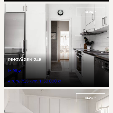
REDO™
Ringvägen 24B
Mjölby
4 rum
75,5 kvm
1 150 000 kr
REDO™