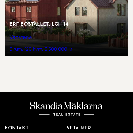
Brf Bostället, Lgh 14
Vadstena
5 rum
120 kvm
3 500 000 kr
Kontakt
Veta mer