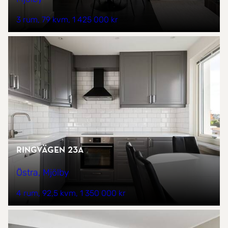
3 rum
79 kvm
1 425 000 kr
Ringvägen 23A
Östra, Mjölby
4 rum
92,5 kvm
1 350 000 kr