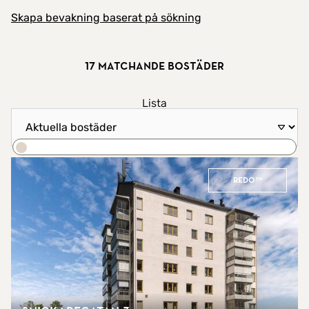
Skapa bevakning baserat på sökning
17 matchande bostäder
Visa resultat som
Lista
Sortera efter
Karta
Sök
REDO™