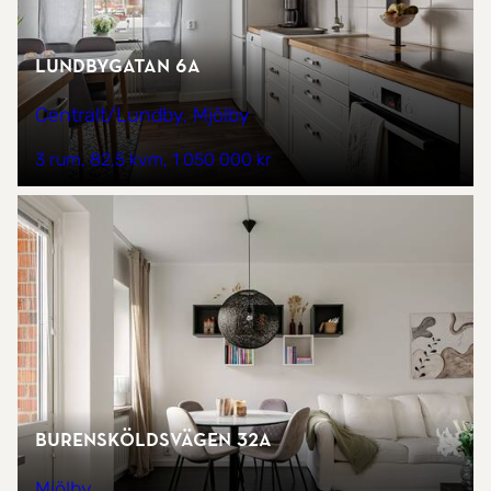
Lundbygatan 6A
Centralt/Lundby, Mjölby
3 rum
82,5 kvm
1 050 000 kr
Burensköldsvägen 32A
Mjölby