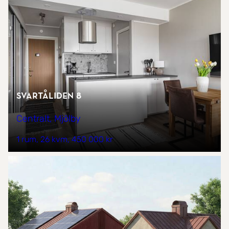
Svartåliden 8
Centralt, Mjölby
1 rum
26 kvm
450 000 kr