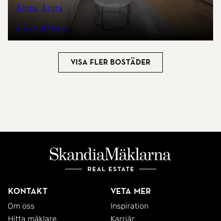
Årsta, Årsta
4 rum
87 kvm
Visa fler bostäder
Kontakt
Veta mer
Om oss
Inspiration
Hitta mäklare
Karriär