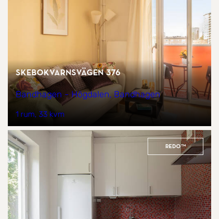
Skebokvarnsvägen 376
Bandhagen - Högdalen, Bandhagen
1 rum
33 kvm
REDO™