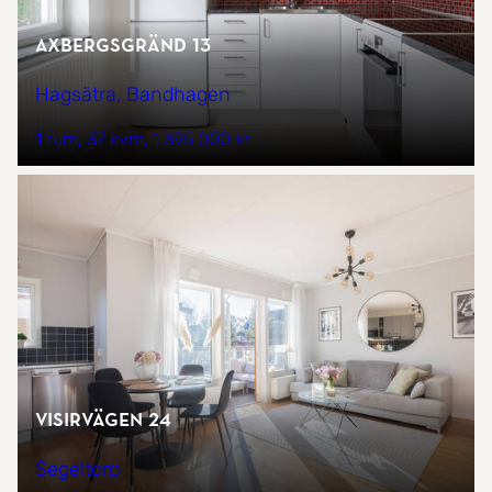
Axbergsgränd 13
Hagsätra, Bandhagen
1 rum
37 kvm
1 395 000 kr
Visirvägen 24
Segeltorp