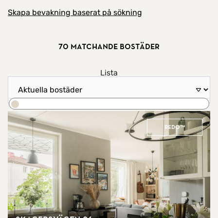
Skapa bevakning baserat på sökning
70 matchande bostäder
Visa resultat som
Lista
Sortera efter
Karta
Sök
REDO™