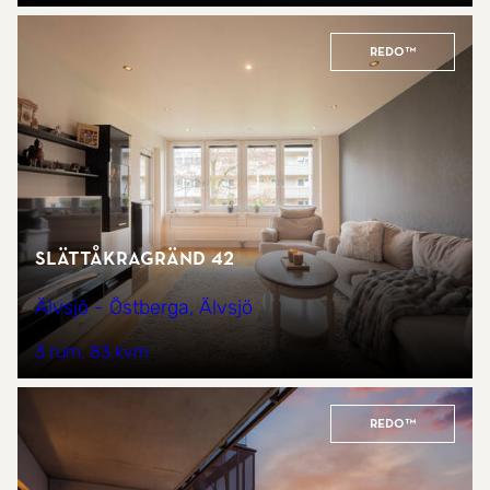
REDO™
Slättåkragränd 42
Älvsjö - Östberga, Älvsjö
3 rum
83 kvm
REDO™