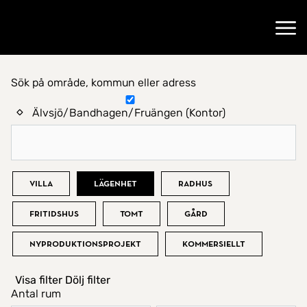
Gå till startsidan
Öppn
Sök på område, kommun eller adress
Hitta hem
Älvsjö/Bandhagen/Fruängen (Kontor)
Bostadstyp
Villa
Lägenhet
Radhus
Fritidshus
Tomt
Gård
Nyproduktionsprojekt
Kommersiellt
Visa filter
Dölj filter
Antal rum