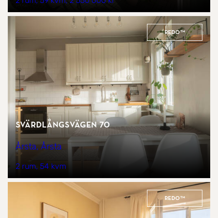
2 rum
59 kvm
2 550 000 kr
REDO™
Svärdlångsvägen 70
Årsta, Årsta
2 rum
54 kvm
REDO™