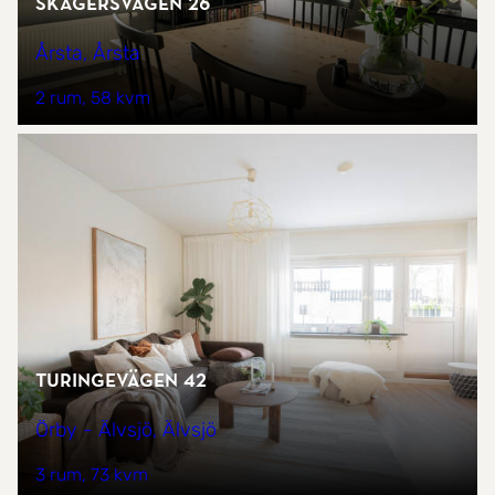
Skagersvägen 26
Årsta, Årsta
2 rum
58 kvm
Turingevägen 42
Örby - Älvsjö, Älvsjö
3 rum
73 kvm