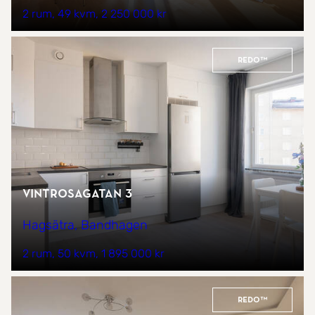
2 rum
49 kvm
2 250 000 kr
REDO™
Vintrosagatan 3
Hagsätra, Bandhagen
2 rum
50 kvm
1 895 000 kr
REDO™