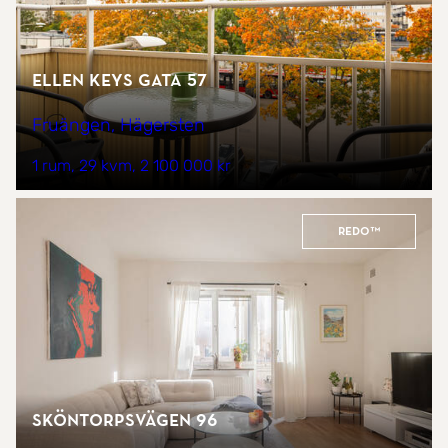
Ellen Keys Gata 57
Fruängen, Hägersten
1 rum
29 kvm
2 100 000 kr
REDO™
Sköntorpsvägen 96