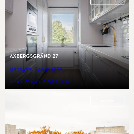
Axbergsgränd 27
Hagsätra, Bandhagen
3 rum
73 kvm
2 295 000 kr
REDO™