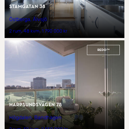
Stamgatan 38
Östberga, Älvsjö
2 rum
48 kvm
1 790 000 kr
REDO™
Harpsundsvägen 78
Högdalen, Bandhagen