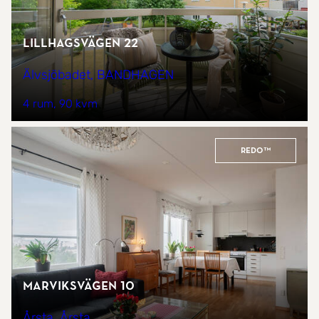
Lillhagsvägen 22
Älvsjöbadet, BANDHAGEN
4 rum
90 kvm
REDO™
Marviksvägen 10
Årsta, Årsta