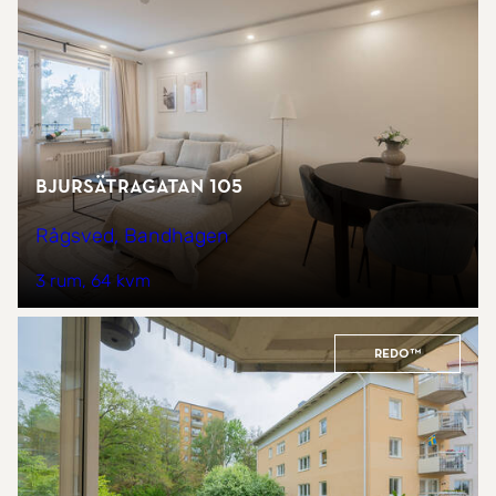
Bjursätragatan 105
Rågsved, Bandhagen
3 rum
64 kvm
REDO™