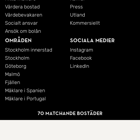
Värdera bostad
Press
Värdebevakaren
Utland
Socialt ansvar
Kommersiellt
Ansök om bolån
Områden
Sociala medier
Stockholm innerstad
Instagram
Stockholm
Facebook
Göteborg
LinkedIn
Malmö
Fjällen
Mäklare i Spanien
Mäklare i Portugal
70 matchande bostäder
© 2026 SkandiaMäklarna AB
Integritetspolicy
Cookies
Användarvillkor