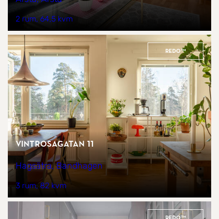
2 rum
64,5 kvm
REDO™
Vintrosagatan 11
Hagsätra, Bandhagen
3 rum
82 kvm
REDO™