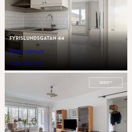
Fyrislundsgatan 44
Årsta, Uppsala
1 rum
24,2 kvm
REDO™