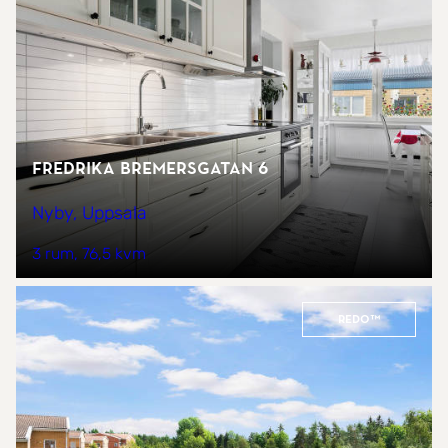
Fredrika Bremersgatan 6
Nyby, Uppsala
3 rum
76,5 kvm
REDO™