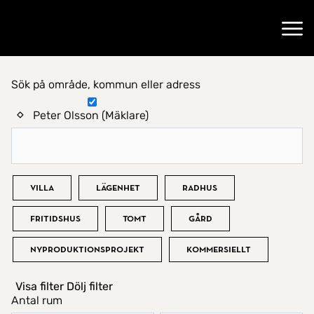
Gå till startsidan
Öppn
Sök på område, kommun eller adress
Hitta hem
Peter Olsson (Mäklare)
Bostadstyp
Villa
Lägenhet
Radhus
Fritidshus
Tomt
Gård
Nyproduktionsprojekt
Kommersiellt
Visa filter
Dölj filter
Antal rum