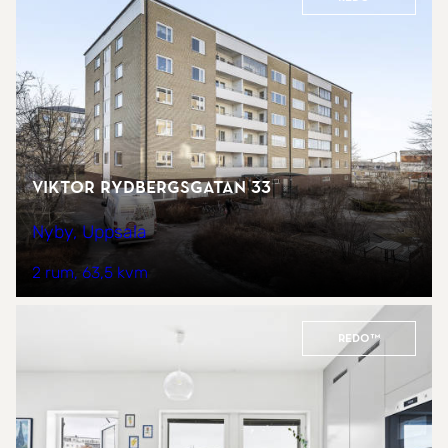
Viktor Rydbergsgatan 33
Nyby, Uppsala
2 rum
63,5 kvm
REDO™