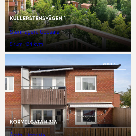
Kullerstensvägen 1
Stenhagen, Uppsala
5 rum
134 kvm
REDO™
Körvelgatan 31A
Årsta, Uppsala