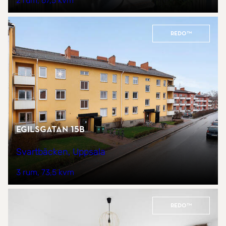
2 rum
67,5 kvm
REDO™
Egilsgatan 15B
Svartbäcken, Uppsala
3 rum
73,5 kvm
REDO™