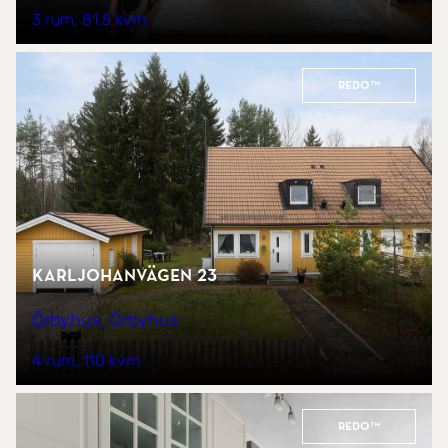
3 rum
81,5 kvm
REDO™
Karljohanvägen 23
Örbyhus, Örbyhus
4 rum
110 kvm
REDO™