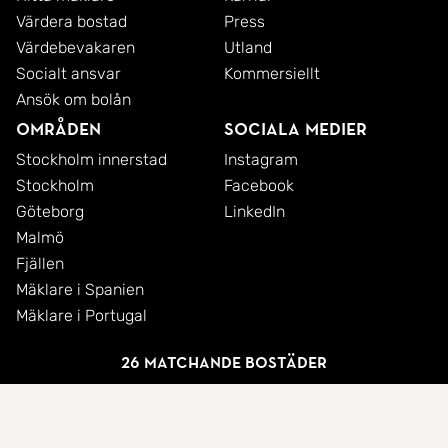
Värdera bostad
Press
Värdebevakaren
Utland
Socialt ansvar
Kommersiellt
Ansök om bolån
Områden
Sociala medier
Stockholm innerstad
Instagram
Stockholm
Facebook
Göteborg
LinkedIn
Malmö
Fjällen
Mäklare i Spanien
Mäklare i Portugal
26 matchande bostäder
© 2026 SkandiaMäklarna AB
Integritetspolicy
Cookies
Användarvillkor