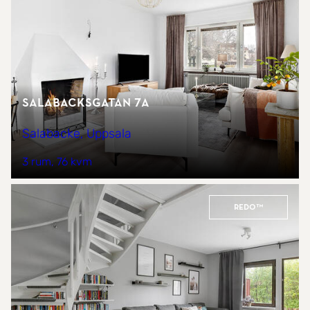
Salabacksgatan 7A
Salabacke, Uppsala
3 rum
76 kvm
REDO™