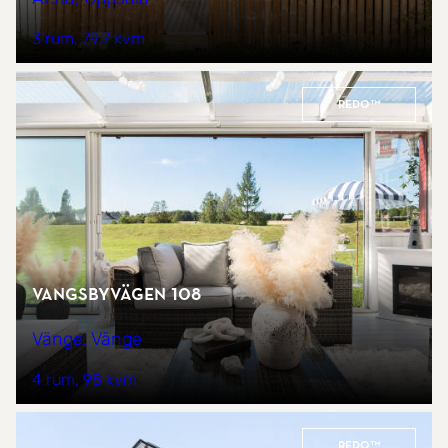
3 rum
79,7 kvm
REDO™
Vangsbyvägen 108
Vänge, Vänge
4 rum
98 kvm
REDO™