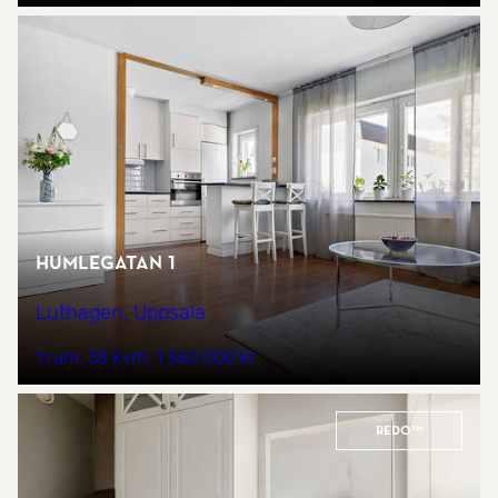
Humlegatan 1
Luthagen, Uppsala
1 rum
33 kvm
1 350 000 kr
REDO™