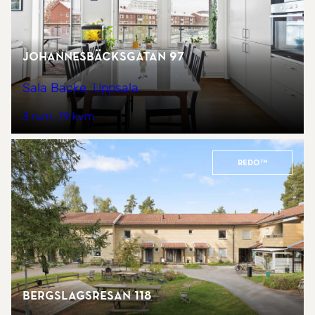
Johannesbäcksgatan 97
Sala Backe, Uppsala
3 rum
79 kvm
REDO™
Bergslagsresan 118