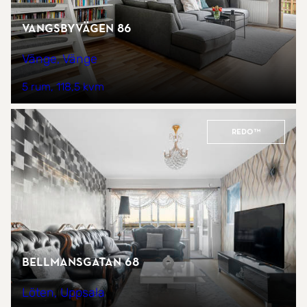
Vangsbyvägen 86
Vänge, Vänge
5 rum
118,5 kvm
REDO™
Bellmansgatan 68
Löten, Uppsala