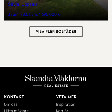
Sävja, Uppsala
3 rum
78,5 kvm
1 695 000 kr
Visa fler bostäder
Kontakt
Veta mer
Om oss
Inspiration
Hitta mäklare
Karriär