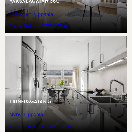
Vaksalagatan 36C
Fålhagen, Uppsala
1 rum
30 kvm
1 750 000 kr
Lidnersgatan 5
Nyby, Uppsala
3 rum
76,5 kvm
1 995 000 kr