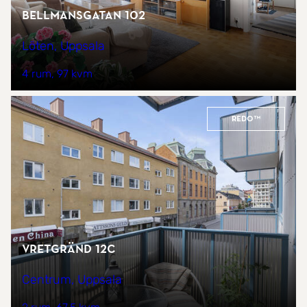
Bellmansgatan 102
Löten, Uppsala
4 rum
97 kvm
REDO™
Vretgränd 12C
Centrum, Uppsala