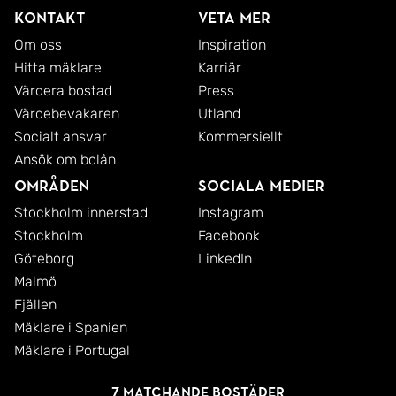
Kontakt
Veta mer
Om oss
Inspiration
Hitta mäklare
Karriär
Värdera bostad
Press
Värdebevakaren
Utland
Socialt ansvar
Kommersiellt
Ansök om bolån
Områden
Sociala medier
Stockholm innerstad
Instagram
Stockholm
Facebook
Göteborg
LinkedIn
Malmö
Fjällen
Mäklare i Spanien
Mäklare i Portugal
7 matchande bostäder