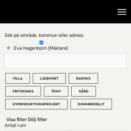
Gå till startsidan
Öppn
Sök på område, kommun eller adress
Hitta hem
Eva Hagenborn (Mäklare)
Bostadstyp
Villa
Lägenhet
Radhus
Fritidshus
Tomt
Gård
Nyproduktionsprojekt
Kommersiellt
Visa filter
Dölj filter
Antal rum